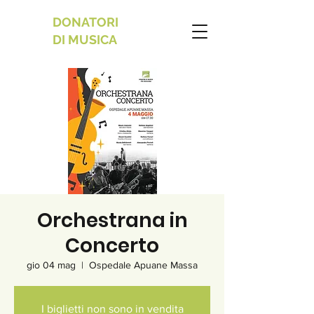
DONATORI
DI MUSICA
Orchestrana in
Concerto
gio 04 mag
  |  
Ospedale Apuane Massa
I biglietti non sono in vendita