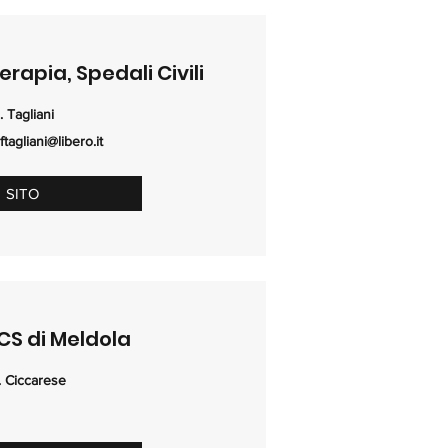
erapia, Spedali Civili
. Tagliani
ftagliani@libero.it
SITO
CS di Meldola
. Ciccarese