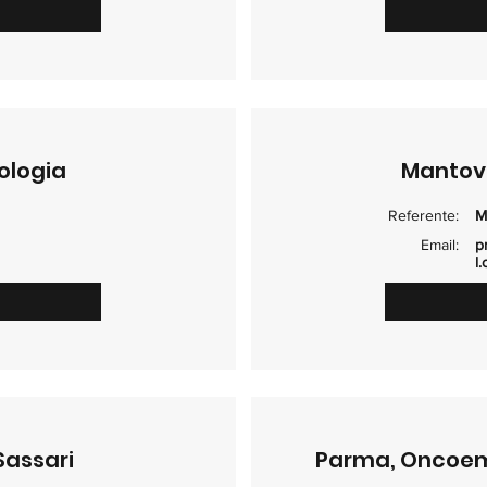
ologia
Mantov
Referente:
M
Email:
p
l
Sassari
Parma, Oncoem