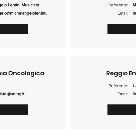
elo Lentini Musicista
Referente:
M
elo@michelangelolentini.
Email:
m
pia Oncologica
Reggio Em
Referente:
L
istei@unipg.it
Email:
l