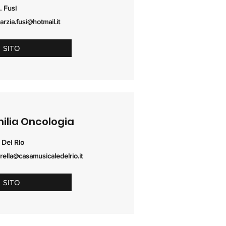
. Fusi
arzia.fusi@hotmail.it
SITO
ilia Oncologia
. Del Rio
orella@casamusicaledelrio.it
SITO