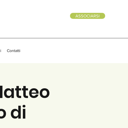
ASSOCIARSI
i
Contatti
Matteo
o di