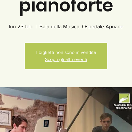
pianoforte
lun 23 feb
  |  
Sala della Musica, Ospedale Apuane
I biglietti non sono in vendita
Scopri gli altri eventi