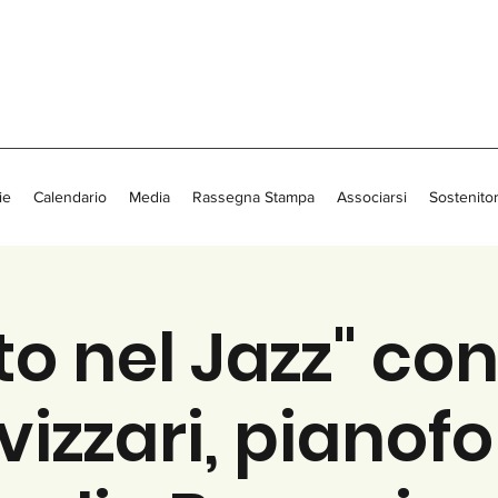
ie
Calendario
Media
Rassegna Stampa
Associarsi
Sostenitor
nto nel Jazz" co
vizzari, pianofor