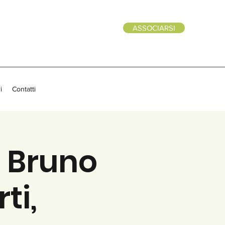
ASSOCIARSI
i
Contatti
n Bruno
ti,