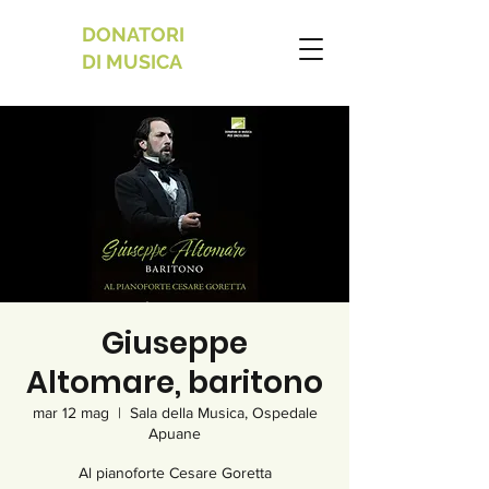
DONATORI
DI MUSICA
Giuseppe
Altomare, baritono
mar 12 mag
  |  
Sala della Musica, Ospedale
Apuane
Al pianoforte Cesare Goretta