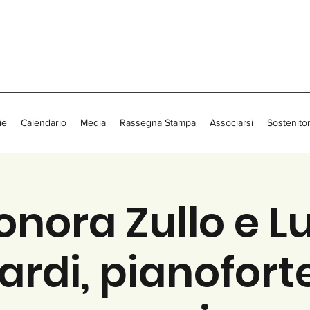
ie
Calendario
Media
Rassegna Stampa
Associarsi
Sostenitor
onora Zullo e L
rdi, pianofort