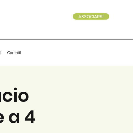
ASSOCIARSI
i
Contatti
ucio
e a 4