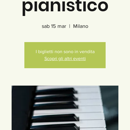
pianistico
sab 15 mar
  |  
Milano
I biglietti non sono in vendita
Scopri gli altri eventi